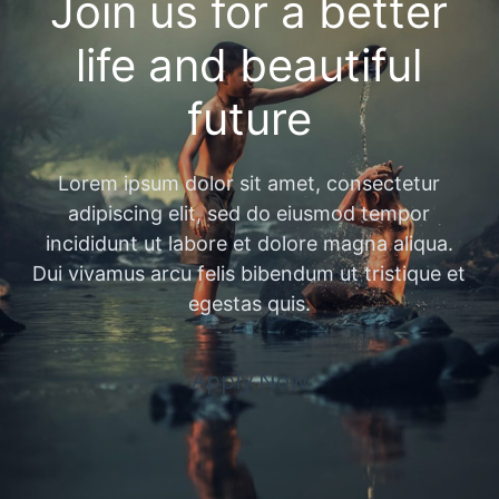
Join us for a better
life and beautiful
future
Lorem ipsum dolor sit amet, consectetur
adipiscing elit, sed do eiusmod tempor
incididunt ut labore et dolore magna aliqua.
Dui vivamus arcu felis bibendum ut tristique et
egestas quis.
Apply Now